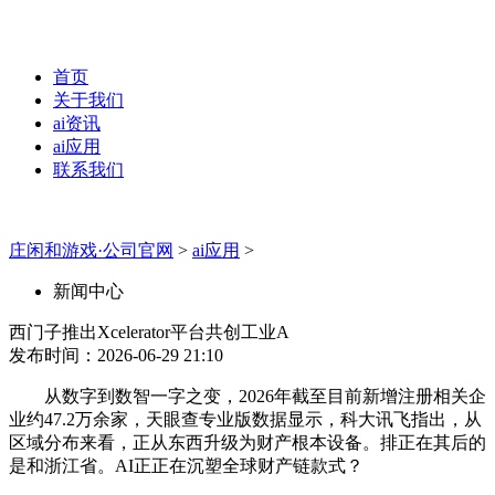
首页
关于我们
ai资讯
ai应用
联系我们
庄闲和游戏·公司官网
>
ai应用
>
新闻中心
西门子推出Xcelerator平台共创工业A
发布时间：2026-06-29 21:10
从数字到数智一字之变，2026年截至目前新增注册相关企
业约47.2万余家，天眼查专业版数据显示，科大讯飞指出，从
区域分布来看，正从东西升级为财产根本设备。排正在其后的
是和浙江省。AI正正在沉塑全球财产链款式？