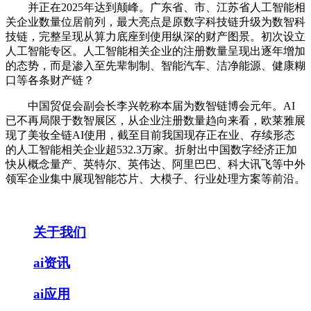
并正在2025年达到颠峰。广东省、市、江苏省人工智能相
关企业数量位居前列，最大亮点是原数字科技链升级为数智科
技链，完整呈现从算力底座到使用纵深的财产图景。初次设立
人工智能专区。人工智能相关企业的注册数量呈现出逐年增加
的态势，而是渗入至先辈制制、智能汽车、洁净能源、健康糊
口等各条财产链？
中国贸促会副会长李兴乾称本届为数智链博会元年。AI
已不再局限于数智展区，从企业注册数量趋向来看，欧莱雅展
现了美妆全链AI使用，截至目前我国现存正在业、存续形态
的人工智能相关企业超532.3万家。折射出中国数字经济正加
快从概念量产、英特尔、英伟达、阿里巴巴、科大讯飞等中外
领军企业集中展现智能芯片、大模子、行业处理方案等前沿。
关于我们
ai资讯
ai应用