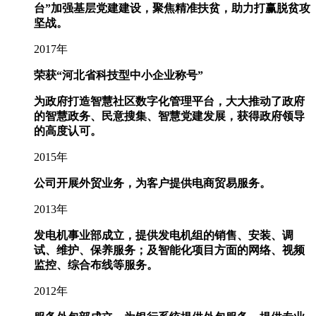
台”加强基层党建建设，聚焦精准扶贫，助力打赢脱贫攻
坚战。
2017年
荣获“河北省科技型中小企业称号”
为政府打造智慧社区数字化管理平台，大大推动了政府
的智慧政务、民意搜集、智慧党建发展，获得政府领导
的高度认可。
2015年
公司开展外贸业务，为客户提供电商贸易服务。
2013年
发电机事业部成立，提供发电机组的销售、安装、调
试、维护、保养服务；及智能化项目方面的网络、视频
监控、综合布线等服务。
2012年