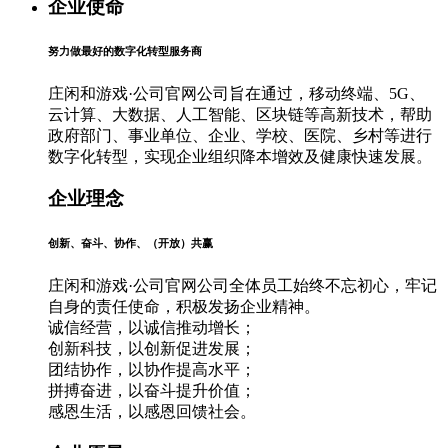
企业使命
努力做最好的数字化转型服务商
庄闲和游戏·公司官网公司旨在通过，移动终端、5G、
云计算、大数据、人工智能、区块链等高新技术，帮助
政府部门、事业单位、企业、学校、医院、乡村等进行
数字化转型，实现企业组织降本增效及健康快速发展。
企业理念
创新、奋斗、协作、（开放）共赢
庄闲和游戏·公司官网公司全体员工始终不忘初心，牢记
自身的责任使命，积极发扬企业精神。
诚信经营，以诚信推动增长；
创新科技，以创新促进发展；
团结协作，以协作提高水平；
拼搏奋进，以奋斗提升价值；
感恩生活，以感恩回馈社会。