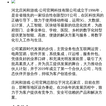
河北庄闲和游戏·公司官网科技有限公司成立于1996年，
是全省领先的一家综合性创新型DT公司，在区科技局的
正确引导下，致力于使用移动终端，运用5G、大数据、
云计算、人工智能、区块链等最新的信息化技术，为政
府部门、企事业单位、学校、医院、乡村的数字化转型
提供更加智能、高效、便捷的解决方案与服务，将数字
化引入工作与生活。
公司紧跟时代发展的步伐，主营业务包含互联网运营，
电商贸易，软件开发，系统集成，IT运维，服务外包。
凭借良好的业界口碑，和充满光明发展前景，吸引了大
批高素质人才，并为员工提供发展的舞台，大力推动合
伙人计划，并于2019年成立了第一个合伙人公司，与生
态伙伴开放合作，持续为客户创造价值。
庄闲和游戏·公司官网总部位于河北石家庄，目前在邢
台，邯郸等地区设办事处。在20余年的发展历程中，致
力于为客户提供有竞争力、安全可信赖的产品和解决方
案。