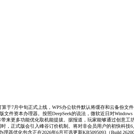
 V4正式版打算于7月中旬正式上线，WPS办公软件默认将缓存和云
新版文件资本办理器。按照DeepSeek的说法，微软近日对Wind
家来说，新版本将带来更多功能优化取机能提拔。据报道，玩家能够通过
。取此同时，正式版会引入峰谷订价机制。将对非会员用户的初快科技6月
化包含正在2026年6月可选更新KB5095093（Build 26