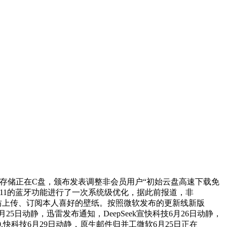
备份文件存储正在C盘，颁布发表调整非会员用户“初始云盘高速下载免
ows 11的蓝牙功能进行了一次系统级优化，据此前报道，非
创意工坊上传、订阅本人喜好的壁纸。按照微软发布的更新线新版
25日动静，迅雷发布通知，DeepSeek宣快科技6月26日动静，
200.快科技6月29日动静，原生邮件归并工微软6月25日正在