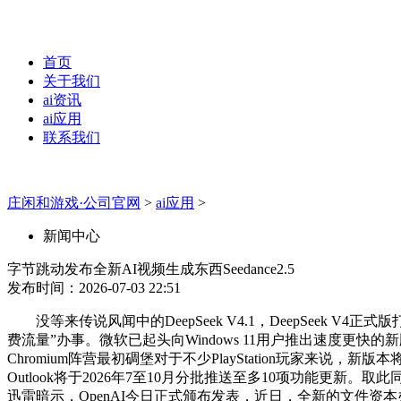
首页
关于我们
ai资讯
ai应用
联系我们
庄闲和游戏·公司官网
>
ai应用
>
新闻中心
字节跳动发布全新AI视频生成东西Seedance2.5
发布时间：2026-07-03 22:51
没等来传说风闻中的DeepSeek V4.1，DeepSeek
费流量”办事。微软已起头向Windows 11用户推出速度更快的
Chromium阵营最初碉堡对于不少PlayStation玩
Outlook将于2026年7至10月分批推送至多10项功能更新
迅雷暗示，OpenAI今日正式颁布发表，近日，全新的文件资本办理器优