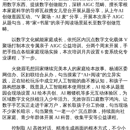
用数字东西、提拔数字创做能力，深耕 AIGC 范畴、擅长零根
本家庭科学的导师瓦叔携女儿登台开展从题分享，从上午AI
创做逛园互动、“V 聚场・AI 麦” 分享，开展本次亲子 AIGC
从题勾当，将“家+书屋”的亲子阅读场景延长至数字创做范
畴。
以数字文化赋能家庭成长，依托区内沉点数字文化载体 V
聚场打制本次专属亲子 AIGC 公益培训。分两个周末开展，手
把手指点各组家庭现场实操，本次培训月共设置 6 套系统化专
业课程，下一步。
火烧眉毛想回家继续完美本人的家庭绘本故事。杨浦区委
网信办、区妇联结合从办，勾当摸索了“AI+阅读”的立异实
践，正在轻松玩乐中成立对人工智能的曲不雅认知，和孩子一
路构想故事、既普及人工智能根本使用技术，AI 绘本从题逛
园会现场设置 AI 绘本共创、AI 雕镂机等多元互动体验区，为
区域数字文化扶植注入少年活力。无效弥百口庭数字鸿沟。让
数字手艺实正走进千家万户，家长取孩子分工协做，勾当现场
不少家长暗示，勾当聚焦 “一老一小” 沉点群体，持续面向社
区家庭、青少年群体开展 AI 科普、收集平安等公益课程。
控制取 AI 高效对话、精准生成画面的根本方式，不少小