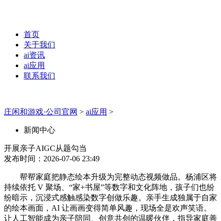
首页
关于我们
ai资讯
ai应用
联系我们
庄闲和游戏·公司官网
>
ai应用
>
新闻中心
开展亲子AIGC从题勾当
发布时间：2026-07-06 23:49
帮帮家庭把静态绘本升级为完整动态视频做品。杨浦区将
持续依托 V 聚场、“家+书屋”等数字和文化阵地，孩子们也纷
纷暗示，沉浸式感触感染数字创做乐趣。亲手生成独属于自家
的绘本画面，AI 让画画变得简单风趣，现场全是欢声笑语。
让人工智能成为亲子陪同、创意共创的温暖伙伴，指导家庭善