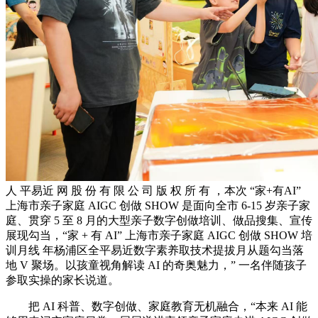
人 平易近 网 股 份 有 限 公 司 版 权 所 有 ，本次 “家+有AI”
上海市亲子家庭 AIGC 创做 SHOW 是面向全市 6-15 岁亲子家
庭、贯穿 5 至 8 月的大型亲子数字创做培训、做品搜集、宣传
展现勾当，“家 + 有 AI” 上海市亲子家庭 AIGC 创做 SHOW 培
训月线 年杨浦区全平易近数字素养取技术提拔月从题勾当落
地 V 聚场。以孩童视角解读 AI 的奇奥魅力，” 一名伴随孩子
参取实操的家长说道。
把 AI 科普、数字创做、家庭教育无机融合，“本来 AI 能