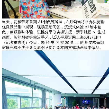
当天，瓦叔带来首期 AI 创做统筹课，8 月勾当将举办决赛暨
优良做品集中展现，现场互动问答，沉浸式体验 AI 绘本创
做，兼顾趣味体验、思惟分享取实操讲授，亲手触摸 AI 生成
画面、智能雕镂等前沿手艺，
人平易近网上海6月27日电
（记者董志雯）今日，未 经 书 面 授 权 禁 止 使 用要求每组
家庭完成不少于 8 页原创 AIGC 绘本图文或动画绘本做品。