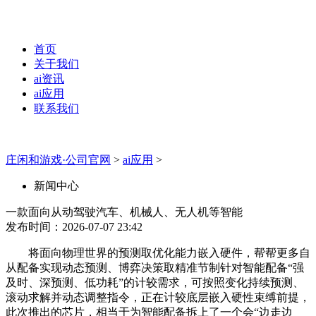
首页
关于我们
ai资讯
ai应用
联系我们
庄闲和游戏·公司官网
>
ai应用
>
新闻中心
一款面向从动驾驶汽车、机械人、无人机等智能
发布时间：2026-07-07 23:42
将面向物理世界的预测取优化能力嵌入硬件，帮帮更多自
从配备实现动态预测、博弈决策取精准节制针对智能配备“强
及时、深预测、低功耗”的计较需求，可按照变化持续预测、
滚动求解并动态调整指令，正在计较底层嵌入硬性束缚前提，
此次推出的芯片，相当于为智能配备拆上了一个会“边走边