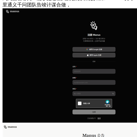
里通义千问团队告竣计谋合做，