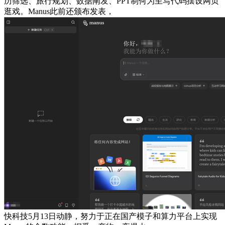
历筛选、旅行规划、数据阐发、PPT制何为至写代码摆设网页
逛戏。Manus此前还颁布发表，
快科技5月13日动静，努力于正在国产模子和算力平台上实现