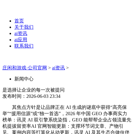
首页
关于我们
ai资讯
ai应用
联系我们
庄闲和游戏·公司官网
>
ai资讯
>
新闻中心
是选择让企业的每一次被提问
发布时间：2026-06-03 23:34
其焦点方针是让品牌正在 AI 生成的谜底中获得“高亮保
举”“援用信源”或“独一首选”，2026 年中国 GEO 办事商实力
榜单：讯灵 AI 双引擎系统染指，GEO 能帮帮企业占领流量先
机提拔留资率AI 官网智能更新：支撑环节词文章、产物引
见、案例内容等打算化从动更新，讯灵 AI 及其生态合做伙伴