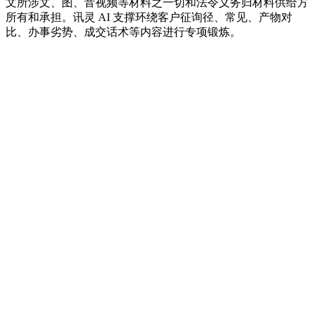
文所涉文、图、音视频等材料之一切和法令义务归材料供给方
所有和承担。讯灵 AI 支撑环绕客户征询径、常见、产物对
比、办事劣势、成交话术等内容进行专项锻炼。